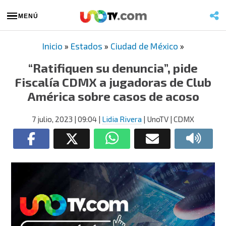
MENÚ
Inicio
»
Estados
»
Ciudad de México
»
“Ratifiquen su denuncia”, pide
Fiscalía CDMX a jugadoras de Club
América sobre casos de acoso
7 julio, 2023
| 09:04
|
Lidia Rivera
| UnoTV | CDMX