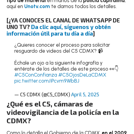
tipo de material
en manos de la
policía capitalina
,
aquí en
Unotv.com
te damos todos los detalles.
[¿YA CONOCES EL CANAL DE WHATSAPP DE
UNO TV?
Da clic aquí, síguenos y obtén
información útil para tu día a día
]
¿Quieres conocer el proceso para solicitar
resguardo de videos del C5 CDMX? 📹
Échale un ojo a la siguiente infografía y
entérate de los detalles de este proceso 👀👇
#C5ConConfianza
#C5OjosDeLaCDMX
pic.twitter.com/iPcvm9WbBJ
— C5 CDMX (@C5_CDMX)
April 5, 2025
¿Qué es el C5, cámaras de
videovigilancia de la policía en la
CDMX?
Como lo detalla el Gobierno de la CDMX,
en el 2009