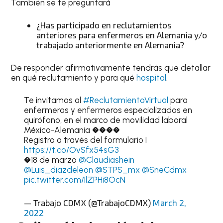
También se te preguntará
¿Has participado en reclutamientos
anteriores para enfermeros en Alemania y/o
trabajado anteriormente en Alemania?
De responder afirmativamente tendrás que detallar
en qué reclutamiento y para qué
hospital
.
Te invitamos al
#ReclutamientoVirtual
para
enfermeras y enfermeros especializados en
quirófano, en el marco de movilidad laboral
México-Alemania ����
Registro a través del formulario I
https://t.co/OvSfx54sG3
�18 de marzo
@Claudiashein
@Luis_diazdeleon
@STPS_mx
@SneCdmx
pic.twitter.com/IlZPHi8OcN
— Trabajo CDMX (@TrabajoCDMX)
March 2,
2022