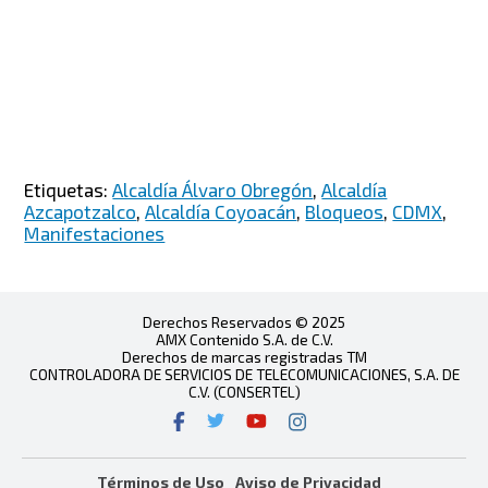
Etiquetas:
Alcaldía Álvaro Obregón
,
Alcaldía
Azcapotzalco
,
Alcaldía Coyoacán
,
Bloqueos
,
CDMX
,
Manifestaciones
Derechos Reservados © 2025
AMX Contenido S.A. de C.V.
Derechos de marcas registradas TM
CONTROLADORA DE SERVICIOS DE TELECOMUNICACIONES, S.A. DE
C.V. (CONSERTEL)
Términos de Uso
Aviso de Privacidad