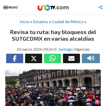
MENÚ
Inicio
»
Estados
»
Ciudad de México
»
Revisa tu ruta: hay bloqueos del
SUTGCDMX en varias alcaldías
20 marzo, 2024
| 10:24
|
E. Santiago
| Agencias