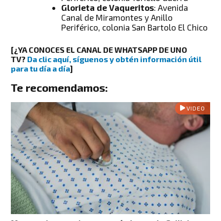
Glorieta de Vaqueritos
: Avenida
Canal de Miramontes y Anillo
Periférico, colonia San Bartolo El Chico
[
¿YA CONOCES EL CANAL DE WHATSAPP DE UNO
TV?
Da clic aquí, síguenos y obtén información útil
para tu día a día
]
Te recomendamos:
VIDEO