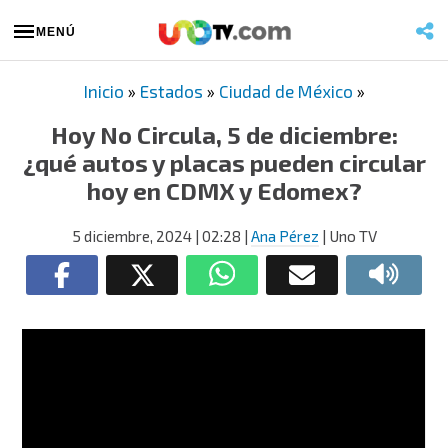
MENÚ
Inicio
»
Estados
»
Ciudad de México
»
Hoy No Circula, 5 de diciembre:
¿qué autos y placas pueden circular
hoy en CDMX y Edomex?
5 diciembre, 2024
| 02:28
|
Ana Pérez
| Uno TV