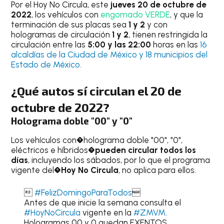
Por el Hoy No Circula, este
jueves
20 de octubre
de
2022
, los vehículos con
engomado VERDE
, y que la
terminación de sus placas sea
1 y 2
y con
hologramas de circulación
1 y 2
, tienen restringida la
circulación entre las
5:00 y las 22:00
horas en las
16
alcaldías de la Ciudad de México y 18 municipios del
Estado de México.
¿Qué autos sí circulan el 20 de
octubre de 2022?
Holograma doble "00" y "0"
Los vehículos con�holograma doble "00", "0",
eléctricos e híbridos�
pueden circular todos los
días
, incluyendo los sábados, por lo que el programa
vigente del�
Hoy No Circula
, no aplica para ellos.

#FelizDomingoParaTodos

Antes de que inicie la semana consulta el
#HoyNoCircula
vigente en la
#ZMVM
.
Hologramas 00 y 0 quedan EXENTOS.