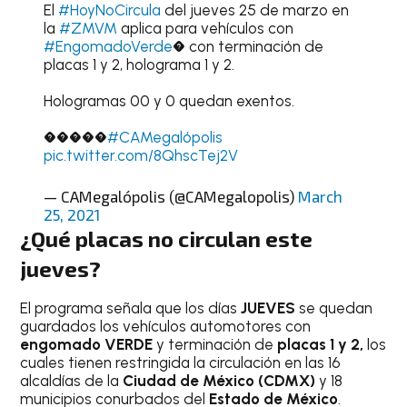
El
#HoyNoCircula
del jueves 25 de marzo en
la
#ZMVM
aplica para vehículos con
#EngomadoVerde
� con terminación de
placas 1 y 2, holograma 1 y 2.
Hologramas 00 y 0 quedan exentos.
�����
#CAMegalópolis
pic.twitter.com/8QhscTej2V
— CAMegalópolis (@CAMegalopolis)
March
25, 2021
¿Qué placas no circulan este
jueves?
El programa señala que los días
JUEVES
se quedan
guardados los vehículos automotores con
engomado VERDE
y terminación de
placas 1 y 2,
los
cuales tienen restringida la circulación en las 16
alcaldías de la
Ciudad de México (CDMX)
y 18
municipios conurbados del
Estado de México
.