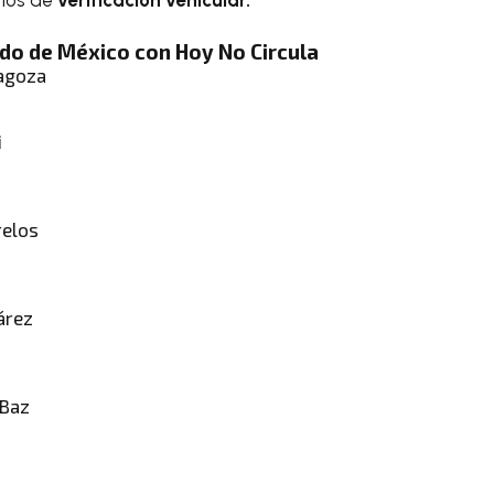
rios de
verificación
vehicular.
ado de México con Hoy No Circula
ragoza
i
relos
árez
 Baz