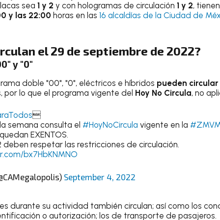
placas sea
1 y 2
y con hologramas de circulación
1 y 2
, tienen
00 y las 22:00
horas en las
16 alcaldías de la Ciudad de Méx
irculan el 29 de septiembre de 2022?
0" y "0"
rama doble "00", "0", eléctricos e híbridos
pueden circular 
, por lo que el programa vigente del
Hoy No Circula
, no apl
araTodos

 la semana consulta el
#HoyNoCircula
vigente en la
#ZMV
 quedan EXENTOS.
 deben respetar las restricciones de circulación.
ter.com/bx7HbKNMNO
@CAMegalopolis)
September 4, 2022
res durante su actividad también circulan; así como los co
tificación o autorización; los de transporte de pasajeros.