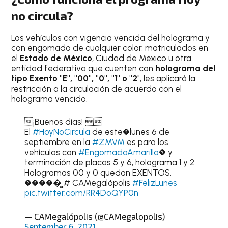
no circula?
Los vehículos con vigencia vencida del holograma y
con engomado de cualquier color, matriculados en
el
Estado de México
, Ciudad de México u otra
entidad federativa que cuenten con
holograma del
tipo Exento "E", "00", "0", "1" o "2
", les aplicará la
restricción a la circulación de acuerdo con el
holograma vencido.
¡Buenos días! 
El
#HoyNoCircula
de este�lunes 6 de
septiembre en la
#ZMVM
es para los
vehículos con
#EngomadoAmarillo
� y
terminación de placas 5 y 6, holograma 1 y 2.
Hologramas 00 y 0 quedan EXENTOS.
�����͚ # CAMegalópolis
#FelizLunes
pic.twitter.com/RR4DoQYP0n
— CAMegalópolis (@CAMegalopolis)
September 6, 2021