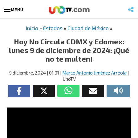
MENÚ
Inicio
»
Estados
»
Ciudad de México
»
Hoy No Circula CDMX y Edomex:
lunes 9 de diciembre de 2024: ¡Qué
no te multen!
9 diciembre, 2024
| 01:01
|
Marco Antonio Jiménez Arreola
|
UnoTV