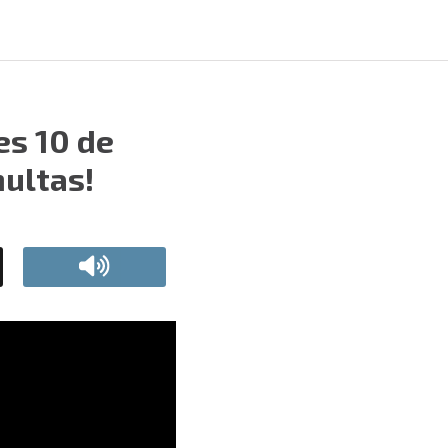
es 10 de
multas!