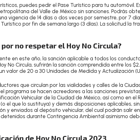
rísticos, puedes pedir el Pase Turístico
para tu automóvil. E
etropolitana del Valle de México sin sanciones. Podrás obt
una vigencia de 14 días o dos veces por semestre
, por 7 dí
urístico por fin de semana largo (3 días). La solicitud la tr
por no respetar el Hoy No Circula?
ente en este año, la sanción aplicable a todos los conducto
oy No Circula,
sufrirán la sanción comprendida entre los $2
ca un valor de 20 a 30 Unidades de Medida y Actualización (
uctores que circulan por las vialidades y calles de la Ciud
l programa se hacen acreedores a las sanciones previstas
ficación Vehicular de la Ciudad de México
, así como en el
(o el que lo sustituya) y demás disposiciones aplicables, sin
ción y enviados al depósito vehicular, del cual podrán salir 
s detenidos durante Contingencia Ambiental asimismo deb
icación de Hoy No Circula 2023