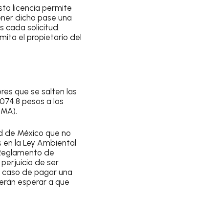
sta licencia permite
ener dicho pase una
as cada solicitud.
amita el propietario del
res que se salten las
,074.8 pesos a los
UMA).
ad de México que no
 en la
Ley Ambiental
 Reglamento de
 perjuicio de ser
en caso de pagar una
erán esperar a que