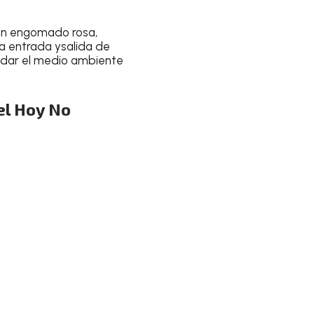
n engomado rosa,
 la entrada ysalida de
idar el medio ambiente
el Hoy No