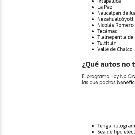
Ixtapaluca
La Paz
Naucalpan de Ju
Nezahualcóyotl
Nicolás Romero
Tecámac
Tlalnepantla de
Tultitlán
Valle de Chalco
¿Qué autos no 
El programa Hoy No Circ
las que podrás benefici
Tenga holograma
Sea de tipo eléct