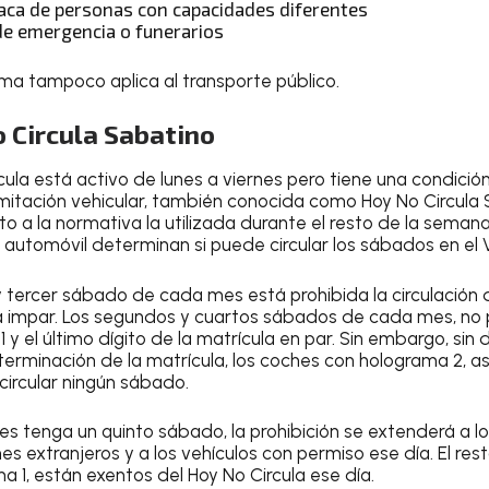
aca de personas con capacidades diferentes
 de emergencia o funerarios
ama tampoco aplica al transporte público.
 Circula Sabatino
cula
está activo de
lunes a viernes
pero tiene una condición
limitación vehicular, también conocida como
Hoy No Circula
o a la normativa la utilizada durante el resto de la semana
automóvil determinan si puede circular los sábados en el V
 y tercer sábado de cada mes
está prohibida la circulación
a impar
. Los
segundos y cuartos sábados de cada mes
, no
 y el último dígito de la matrícula en par
. Sin embargo, sin
erminación de la matrícula, los coches con holograma 2, a
circular ningún sábado.
es tenga un quinto sábado, la prohibición se extenderá a l
es extranjeros y a los vehículos con permiso ese día. El rest
a 1, están exentos del Hoy No Circula ese día.