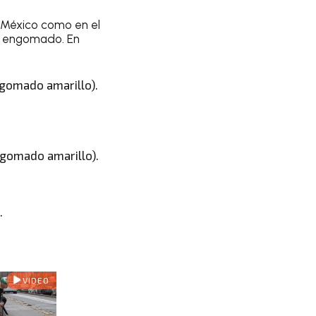
 México como en el
el engomado. En
ngomado amarillo).
ngomado amarillo).
.
VIDEO