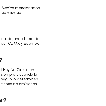
de México mencionados
n las mismas
mana, dejando fuera de
te por CDMX y Edomex
?
l Hoy No Circula
en
, siempre y cuando la
e según lo determinen
raciones de emisiones
ar?