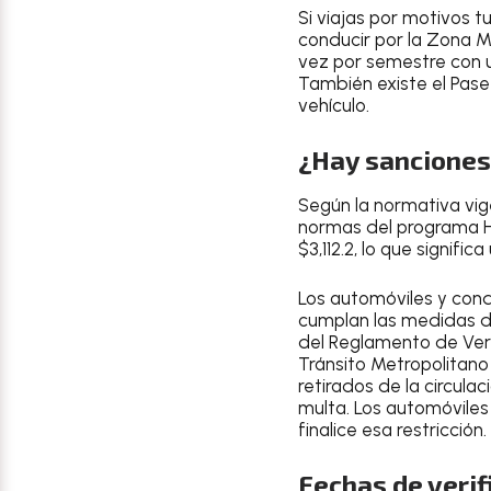
Si viajas por motivos tu
conducir por la Zona M
vez por semestre
con 
También existe el Pase T
vehículo.
¿Hay sanciones 
Según la normativa vig
normas del programa H
$3,112.2
, lo que signifi
Los automóviles y cond
cumplan las medidas de
del Reglamento de Veri
Tránsito Metropolitano 
retirados de la circula
multa. Los automóvile
finalice esa restricción.
Fechas de verif