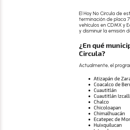
El
Hoy No Circula
de es
terminación de placa 7
vehículos en CDMX y Ed
y disminuir la emisión
¿En qué municip
Circula?
Actualmente, el progra
Atizapán de Za
Coacalco de Ber
Cuautitlán
Cuautitlán Izcall
Chalco
Chicoloapan
Chimalhuacán
Ecatepec de Mo
Huixquilucan