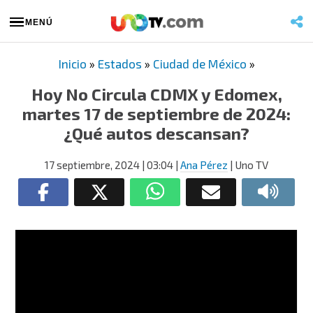
MENÚ
Inicio
»
Estados
»
Ciudad de México
»
Hoy No Circula CDMX y Edomex,
martes 17 de septiembre de 2024:
¿Qué autos descansan?
17 septiembre, 2024
| 03:04
|
Ana Pérez
| Uno TV