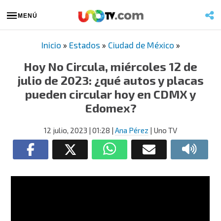
MENÚ
Inicio
»
Estados
»
Ciudad de México
»
Hoy No Circula, miércoles 12 de
julio de 2023: ¿qué autos y placas
pueden circular hoy en CDMX y
Edomex?
12 julio, 2023
| 01:28
|
Ana Pérez
| Uno TV