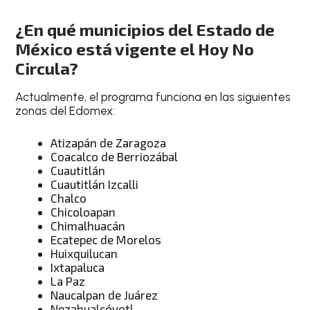
¿En qué municipios del Estado de
México está vigente el Hoy No
Circula?
Actualmente, el programa funciona en las siguientes
zonas del Edomex:
Atizapán de Zaragoza
Coacalco de Berriozábal
Cuautitlán
Cuautitlán Izcalli
Chalco
Chicoloapan
Chimalhuacán
Ecatepec de Morelos
Huixquilucan
Ixtapaluca
La Paz
Naucalpan de Juárez
Nezahualcóyotl