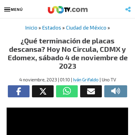
MENÚ
Inicio
»
Estados
»
Ciudad de México
»
¿Qué terminación de placas
descansa? Hoy No Circula, CDMX y
Edomex, sábado 4 de noviembre de
2023
4 noviembre, 2023
| 01:10
|
Iván Grifaldo
| Uno TV