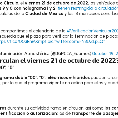
o Circula
, el
viernes 21 de octubre de 2022
, los vehículo
 9 y 0 con holograma 1 y 2
,
tienen restringida la circulació
lcaldías de la
Ciudad de México
y los 18 municipios conurb
e compartimos el calendario de la
#VerificaciónVehicular20
ecuerda que el plazo para verificar la terminación de placas
tps://t.co/003RnMKmpt
pic.twitter.com/FN8UZLpLQt
ontaminación Atmosférica (@DGPCCA_Edomex)
October 19, 
irculan el viernes 21 de octubre de 2022
", "0"
grama doble "00", "0", eléctricos e híbridos
pueden circul
 por lo que el programa vigente no aplica para ellos y puede
bres
durante su actividad también circulan; así como
los co
entificación o autorización
; los de
transporte de pasaje