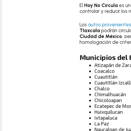
El
Hoy No Circula
es un
controlar y reducir los
Los
autos provenientes
Tlaxcala
podrán circul
Ciudad de México
, si
homologación de criteri
Municipios del 
Atizapán de Za
Coacalco
Cuautitlán
Cuautitlán Izcall
Chalco
Chimalhuacán
Chicoloapan
Ecatepec de Mo
Huixquilucan
Ixtapaluca
La Paz
Naucalpan de Ju