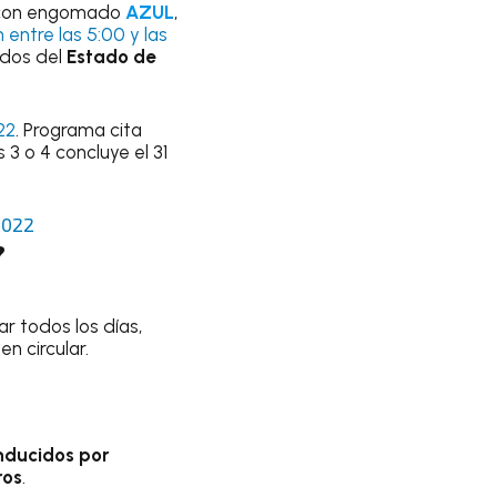
s con engomado
AZUL
,
n entre las 5:00 y las
ados del
Estado de
22
. Programa cita
 3 o 4 concluye el 31
2022
?
ar todos los días,
n circular.
nducidos por
ros
.