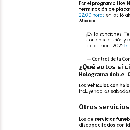
Por el
programa Hoy N
terminación de placas
22:00 horas
en las 16 a
México
.
¡Evita sanciones! T
con anticipación y r
de octubre 2022.
ht
— Control de la C
¿Qué autos sí c
Holograma doble "00
Los
vehículos con holo
incluyendo los sábados,
Otros servicios
Los de
servicios fúne
discapacitados con id