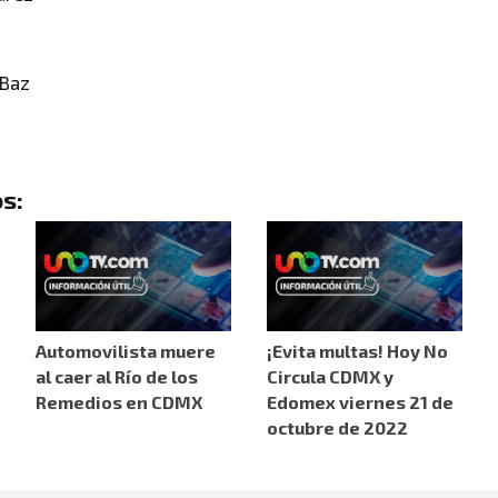
 Baz
s:
Automovilista muere
¡Evita multas! Hoy No
al caer al Río de los
Circula CDMX y
Remedios en CDMX
Edomex viernes 21 de
octubre de 2022