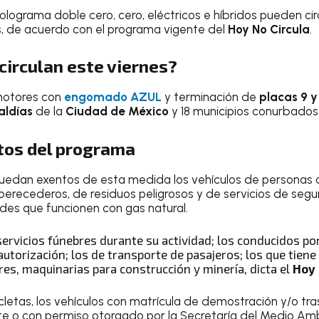
ograma doble cero, cero, eléctricos e híbridos pueden circ
, de acuerdo con el programa vigente del
Hoy No Circula
.
circulan este viernes?
omotores con
engomado AZUL
y terminación de
placas 9 
aldías
de la
Ciudad de México
y 18 municipios conurbados
tos del programa
edan exentos de esta medida los vehículos de personas c
perecederos, de residuos peligrosos y de servicios de segu
dades que funcionen con gas natural.
servicios fúnebres durante su actividad; los conducidos po
 autorización; los de transporte de pasajeros; los que tiene
ores, maquinarias para construcción y minería, dicta el
Hoy 
etas, los vehículos con matrícula de demostración y/o tras
nte o con permiso otorgado por la Secretaría del Medio Amb