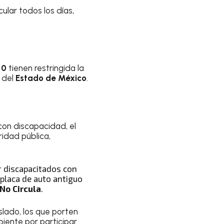
ular todos los días,
y 0
tienen restringida la
 del
Estado de México
.
on discapacidad, el
ridad pública,
r discapacitados con
 placa de auto antiguo
No Circula
.
lado, los que porten
iente por participar