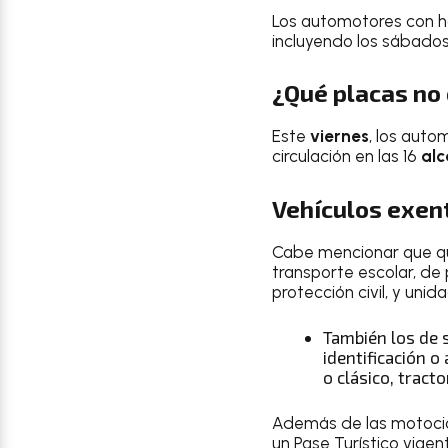
Los automotores con hol
incluyendo los sábados
¿Qué placas no 
Este
viernes
, los aut
circulación en las 16
alc
Vehículos exen
Cabe mencionar que qu
transporte escolar, de 
protección civil, y uni
También los de 
identificación o
o clásico, tract
Además de las motocicl
un Pase Turístico vige