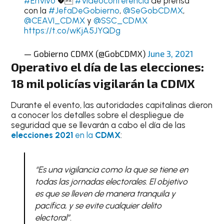
#EnVivo
�
#Videoconferencia
de prensa
con la
#JefaDeGobierno
,
@SeGobCDMX
,
@CEAVI_CDMX
y
@SSC_CDMX
https://t.co/wKjA5JYQDg
— Gobierno CDMX (@GobCDMX)
June 3, 2021
Operativo el día de las elecciones:
18 mil policías vigilarán la CDMX
Durante el evento, las autoridades capitalinas dieron
a conocer los detalles sobre el despliegue de
seguridad que se llevarán a cabo el día de las
elecciones 2021
en la
CDMX
:
“Es una vigilancia como la que se tiene en
todas las jornadas electorales. El objetivo
es que se lleven de manera tranquila y
pacífica, y se evite cualquier delito
electoral”.