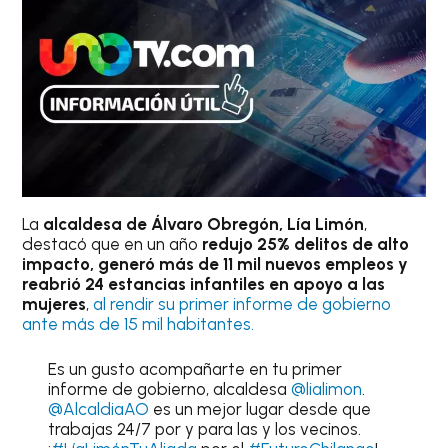
La
alcaldesa de Álvaro Obregón, Lía Limón
,
destacó que en un año
redujo 25% delitos de alto
impacto, generó más de 11 mil nuevos empleos y
reabrió 24 estancias infantiles en apoyo a las
mujeres
,
al rendir su primer informe de gobierno
ante más de 15 mil habitantes.
Es un gusto acompañarte en tu primer
informe de gobierno, alcaldesa
@lialimon
.
@AlcaldiaAO
es un mejor lugar desde que
trabajas 24/7 por y para las y los vecinos.