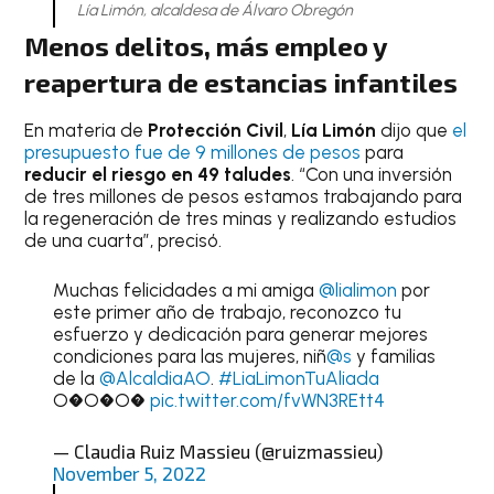
Lía Limón, alcaldesa de Álvaro Obregón
Menos delitos, más empleo y
reapertura de estancias infantiles
En materia de
Protección Civil
,
Lía Limón
dijo que
el
presupuesto fue de 9 millones de pesos
para
reducir el riesgo en 49 taludes
. “Con una inversión
de tres millones de pesos estamos trabajando para
la regeneración de tres minas y realizando estudios
de una cuarta”, precisó.
Muchas felicidades a mi amiga
@lialimon
por
este primer año de trabajo, reconozco tu
esfuerzo y dedicación para generar mejores
condiciones para las mujeres, niñ
@s
y familias
de la
@AlcaldiaAO
.
#LiaLimonTuAliada
O�O�O�
pic.twitter.com/fvWN3REtt4
— Claudia Ruiz Massieu (@ruizmassieu)
November 5, 2022