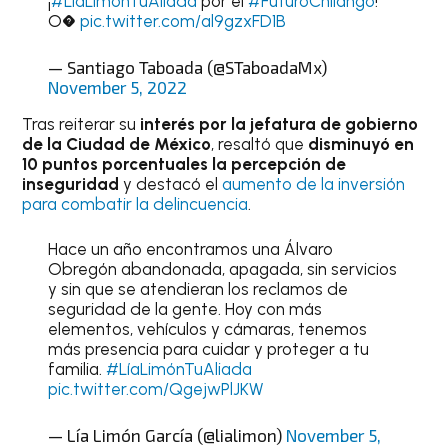
¡
#LíaLimónTuAliada
por el
#FuturoChilango
!
O�
pic.twitter.com/al9gzxFD1B
— Santiago Taboada (@STaboadaMx)
November 5, 2022
Tras reiterar su
interés por la jefatura de gobierno
de la Ciudad de México
, resaltó que
disminuyó en
10 puntos porcentuales la percepción de
inseguridad
y destacó el
aumento de la inversión
para combatir la delincuencia
.
Hace un año encontramos una Álvaro
Obregón abandonada, apagada, sin servicios
y sin que se atendieran los reclamos de
seguridad de la gente. Hoy con más
elementos, vehículos y cámaras, tenemos
más presencia para cuidar y proteger a tu
familia.
#LíaLimónTuAliada
pic.twitter.com/QgejwPlJKW
— Lía Limón García (@lialimon)
November 5,