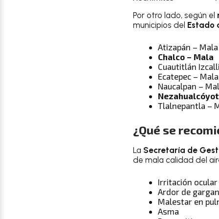
Por otro lado, según el
municipios del
Estado 
Atizapán – Mala
Chalco – Mala
Cuautitlán Izcall
Ecatepec – Mala
Naucalpan – Ma
Nezahualcóyot
Tlalnepantla – 
¿Qué se recom
La
Secretaría de Gesti
de mala calidad del air
Irritación ocular
Ardor de garga
Malestar en pu
Asma