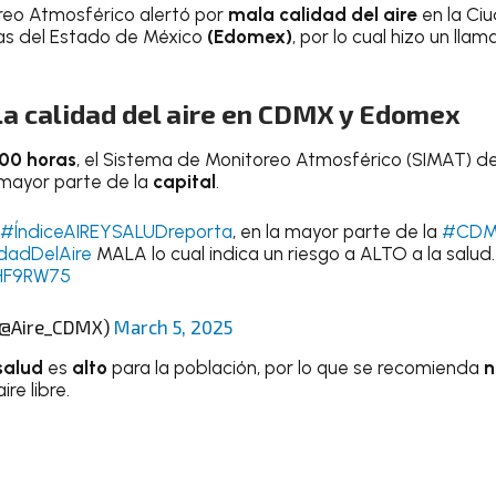
reo Atmosférico alertó por
mala calidad del aire
en la Ci
as del Estado de México
(Edomex)
, por lo cual hizo un ll
la calidad del aire en CDMX y Edomex
:00 horas
, el Sistema de Monitoreo Atmosférico (SIMAT) de
 mayor parte de la
capital
.
#ÍndiceAIREYSALUDreporta
, en la mayor parte de la
#CD
dadDelAire
MALA lo cual indica un riesgo a ALTO a la salud
IHF9RW75
 (@Aire_CDMX)
March 5, 2025
salud
es
alto
para la población, por lo que se recomienda
n
ire libre.