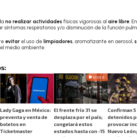
nda
no realizar actividades
físicas vigorosas al
aire libre
. E
r síntomas respiratorios y/o disminución de la función pulm
nte
evitar
el uso de
limpiadores
, aromatizante en aerosol,
s
 el medio ambiente.
s:
VIDEO
Lady Gaga en México:
El frente frío 31 se
Confirman 5
preventa y venta de
desplaza por el país;
detenidos p
boletos en
congelará estos
provocar in
Ticketmaster
estados hasta con -15
Nuevo León;