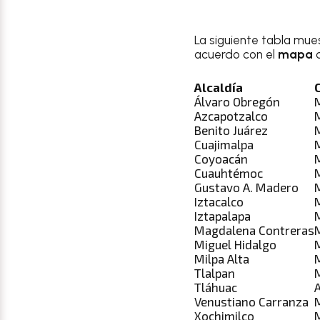
La siguiente tabla mue
acuerdo con el
mapa
Alcaldía
Álvaro Obregón
Azcapotzalco
Benito Juárez
Cuajimalpa
Coyoacán
Cuauhtémoc
Gustavo A. Madero
Iztacalco
Iztapalapa
Magdalena Contreras
Miguel Hidalgo
Milpa Alta
Tlalpan
Tláhuac
Venustiano Carranza
Xochimilco