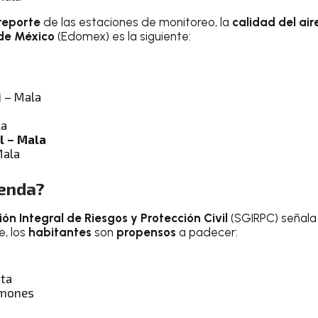
reporte
de las estaciones de monitoreo, la
calidad del air
de México
(Edomex) es la siguiente:
i – Mala
la
l – Mala
Mala
ienda?
ón Integral de Riesgos y Protección Civil
(SGIRPC) señala 
e, los
habitantes
son
propensos
a padecer:
nta
lmones