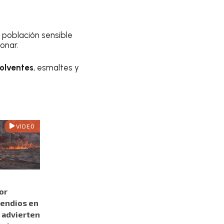
n población sensible
onar.
olventes
, esmaltes y
VIDEO
or
cendios en
 advierten