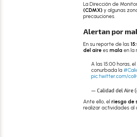
La Dirección de Monito
(CDMX)
y algunas zon
precauciones.
Alertan por ma
En su reporte de las
15
del
aire
es
mala
en la
A las 15:00 horas, el
conurbada la
#Cali
pic.twitter.com/co
— Calidad del Aire
Ante ello, el
riesgo de 
realizar actividades al a