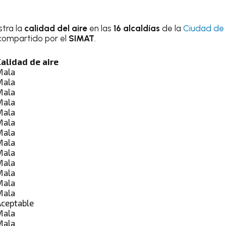
stra la
calidad del aire
en las
16 alcaldías
de la
Ciudad de
compartido por el
SIMAT
.
Calidad de aire
Mala
Mala
Mala
Mala
Mala
Mala
Mala
Mala
Mala
Mala
Mala
Mala
Mala
Aceptable
Mala
Mala