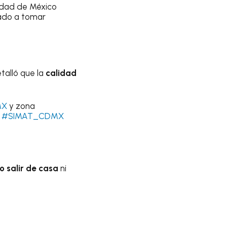
udad de México
amado a tomar
talló que la
calidad
MX
y zona
.
#SIMAT_CDMX
o salir de casa
ni