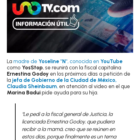
La
madre de
Yoseline "N"
, conocida en
YouTube
como
YosStop
, se reunirá con la fiscal capitalina
Ernestina Godoy
en los próximos días a petición de
la
jefa de Gobierno de la Ciudad de México,
Claudia Sheinbaum
,
en atención al video en el que
Marina Badui
pide ayuda para su hija.
"Le pedí a la fiscal general de Justicia, la
licenciada Ernestina Godoy, que pudiera
recibir a la mamá, creo que se reúnen en
estos días, porque finalmente es un tema