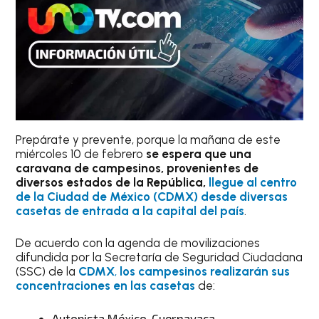
Prepárate y prevente, porque la mañana de este
miércoles 10 de febrero
se espera que una
caravana de campesinos, provenientes de
diversos estados de la República,
llegue al centro
de la Ciudad de México (CDMX) desde diversas
casetas de entrada a la capital del país
.
De acuerdo con la agenda de movilizaciones
difundida por la Secretaría de Seguridad Ciudadana
(SSC) de la
CDMX
,
los campesinos realizarán sus
concentraciones en las casetas
de:
Autopista México-Cuernavaca