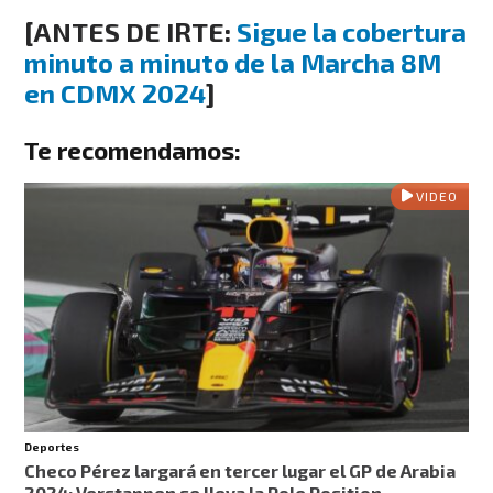
[ANTES DE IRTE:
Sigue la cobertura
minuto a minuto de la Marcha 8M
en CDMX 2024
]
Te recomendamos:
VIDEO
Deportes
Checo Pérez largará en tercer lugar el GP de Arabia
2024; Verstappen se lleva la Pole Position