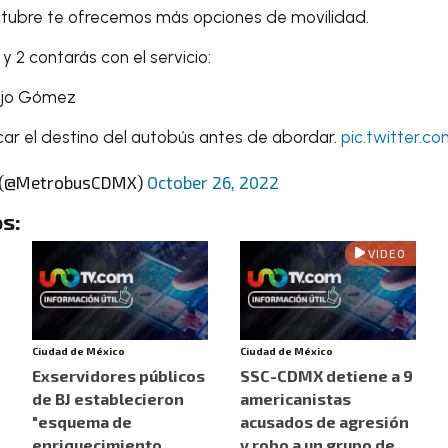
octubre te ofrecemos más opciones de movilidad.
 y 2 contarás con el servicio:
ojo Gómez
car el destino del autobús antes de abordar.
pic.twitter.c
 (@MetrobusCDMX)
October 26, 2022
s:
VIDEO
Ciudad de México
Ciudad de México
Exservidores públicos
SSC-CDMX detiene a 9
de BJ establecieron
americanistas
"esquema de
acusados de agresión
enriquecimiento
y robo a un grupo de