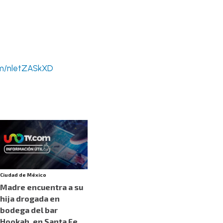
om/nletZASkXD
Ciudad de México
Madre encuentra a su
hija drogada en
bodega del bar
Hookah, en Santa Fe