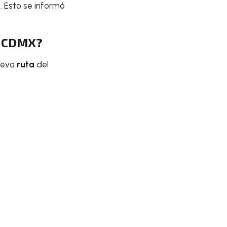
. Esto se informó
a
CDMX
?
nueva
ruta
del