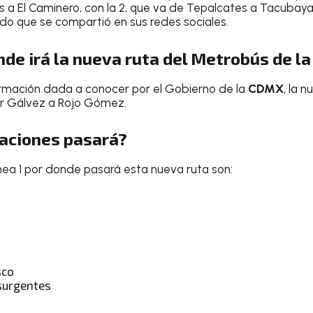
s a El Caminero, con la 2, que va de Tepalcates a Tacubaya
o que se compartió en sus redes sociales.
nde irá la nueva
ruta
del
Metrobús
de l
ormación dada a conocer por el Gobierno de la
CDMX
, la 
or Gálvez a Rojo Gómez.
taciones pasará?
ínea 1 por donde pasará esta nueva ruta son:
sco
nsurgentes