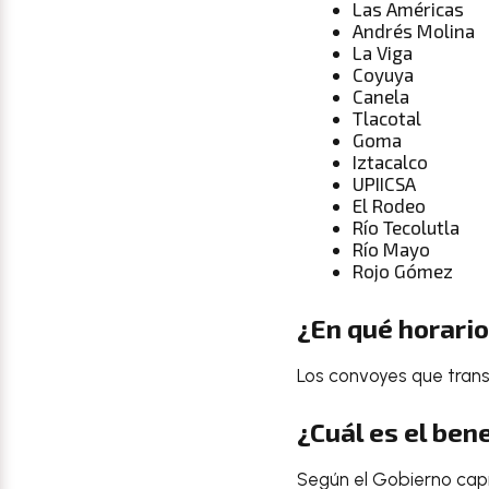
Las Américas
Andrés Molina
La Viga
Coyuya
Canela
Tlacotal
Goma
Iztacalco
UPIICSA
El Rodeo
Río Tecolutla
Río Mayo
Rojo Gómez
¿En qué horari
Los convoyes que transi
¿Cuál es el ben
Según el Gobierno capit