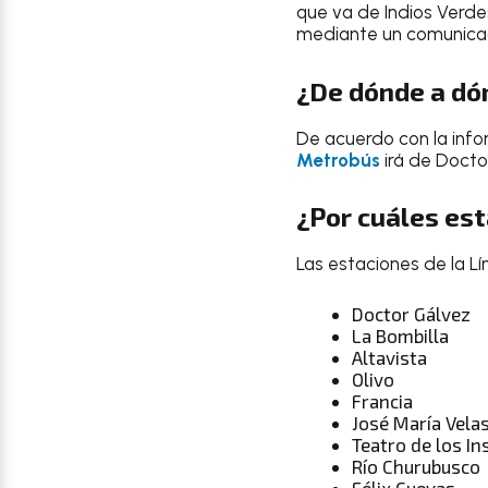
que va de Indios Verde
mediante un comunicad
¿De dónde a dó
De acuerdo con la inf
Metrobús
irá de Doct
¿Por cuáles es
Las estaciones de la L
Doctor Gálvez
La Bombilla
Altavista
Olivo
Francia
José María Vela
Teatro de los I
Río Churubusco
Félix Cuevas