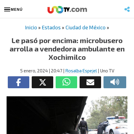
MENÚ
Inicio
»
Estados
»
Ciudad de México
»
Le pasó por encima: microbusero
arrolla a vendedora ambulante en
Xochimilco
5 enero, 2024
| 20:47
|
Rosalba Espejel
| Uno TV