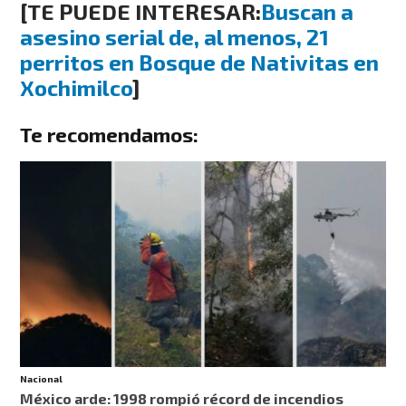
[TE PUEDE INTERESAR:
Buscan a
asesino serial de, al menos, 21
perritos en Bosque de Nativitas en
Xochimilco
]
Te recomendamos:
Nacional
México arde: 1998 rompió récord de incendios