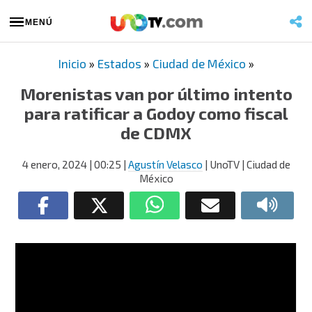
MENÚ
Inicio
»
Estados
»
Ciudad de México
»
Morenistas van por último intento
para ratificar a Godoy como fiscal
de CDMX
4 enero, 2024
| 00:25
|
Agustín Velasco
| UnoTV | Ciudad de
México