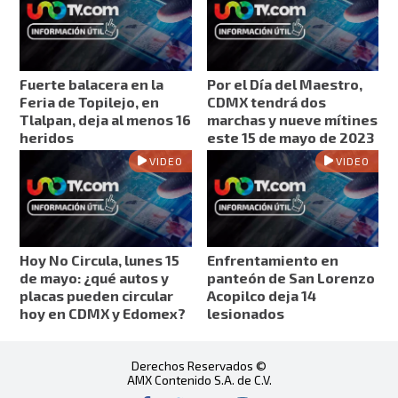
Fuerte balacera en la
Por el Día del Maestro,
Feria de Topilejo, en
CDMX tendrá dos
Tlalpan, deja al menos 16
marchas y nueve mítines
heridos
este 15 de mayo de 2023
VIDEO
VIDEO
Hoy No Circula, lunes 15
Enfrentamiento en
de mayo: ¿qué autos y
panteón de San Lorenzo
placas pueden circular
Acopilco deja 14
hoy en CDMX y Edomex?
lesionados
Derechos Reservados ©
AMX Contenido S.A. de C.V.