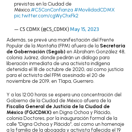
previstas en la Ciudad de
México.
#C5ConConfianza
#MovilidadCDMX
pic.twitter.com/cgWyChxFk2
— C5 CDMX (@C5_CDMX)
May 15, 2023
Además, se prevé una manifestación del Frente
Popular de la Montaña (FPM) afuera de la
Secretaría
de Gobernación (Segob)
en Abraham González 48,
colonia Juárez, donde pedirán un diálogo para
liberación inmediata de una activista indígena
detenida el 18 de octubre de 2020, así como justicia
para el activista del FPM asesinado el 20 de
noviembre de 2019, en Tlapa, Guerrero.
Y a las 12:00 horas se espera una concentración del
Gobierno de la Ciudad de México afuera de la
Fiscalía General de Justicia de la Ciudad de
México (FGJCDMX)
en Digna Ochoa y Plácido,
colonia Doctores, por la inauguración formal de la
calle "Digna Ochoa y Plácido", así como un homenaje
a la familia de la abogada y activista fallecida el 19