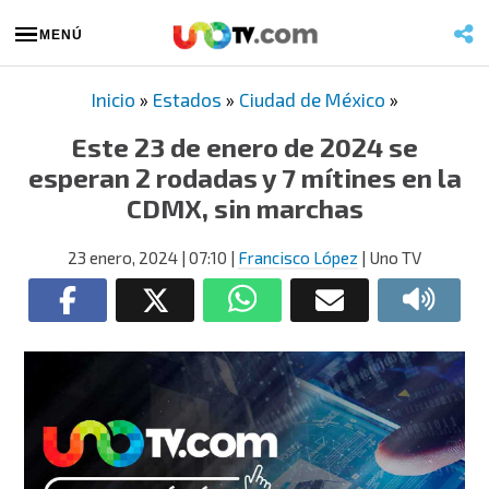
MENÚ
Inicio
»
Estados
»
Ciudad de México
»
Este 23 de enero de 2024 se
esperan 2 rodadas y 7 mítines en la
CDMX, sin marchas
23 enero, 2024
| 07:10
|
Francisco López
| Uno TV