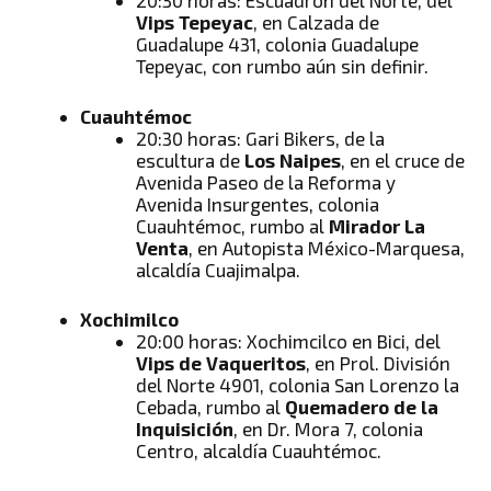
20:30 horas: Escuadrón del Norte, del
Vips Tepeyac
, en Calzada de
Guadalupe 431, colonia Guadalupe
Tepeyac, con rumbo aún sin definir.
Cuauhtémoc
20:30 horas: Gari Bikers, de la
escultura de
Los Naipes
, en el cruce de
Avenida Paseo de la Reforma y
Avenida Insurgentes, colonia
Cuauhtémoc, rumbo al
Mirador La
Venta
, en Autopista México-Marquesa,
alcaldía Cuajimalpa.
Xochimilco
20:00 horas: Xochimcilco en Bici, del
Vips de Vaqueritos
, en Prol. División
del Norte 4901, colonia San Lorenzo la
Cebada, rumbo al
Quemadero de la
Inquisición
, en Dr. Mora 7, colonia
Centro, alcaldía Cuauhtémoc.