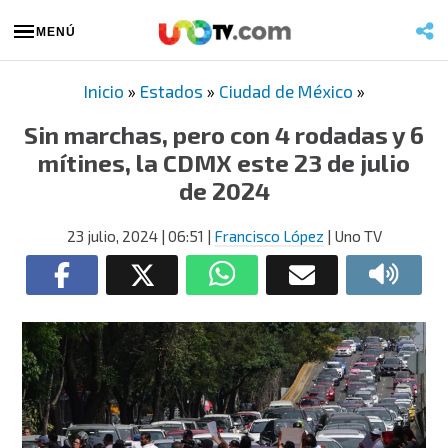
MENÚ
Inicio
»
Estados
»
Ciudad de México
»
Sin marchas, pero con 4 rodadas y 6
mítines, la CDMX este 23 de julio
de 2024
23 julio, 2024
| 06:51
|
Francisco López
| Uno TV