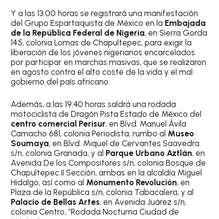
Y a las 13:00 horas se registrará una manifestación
del Grupo Espartaquista de México en la
Embajada
de la República Federal de Nigeria
, en Sierra Gorda
145, colonia Lomas de Chapultepec, para exigir la
liberación de los jóvenes nigerianos encarcelados
por participar en marchas masivas, que se realizaron
en agosto contra el alto coste de la vida y el mal
gobierno del país africano.
Además, a las 19:40 horas saldrá una rodada
motociclista de Dragón Pista Estado de México del
centro comercial Perisur
, en Blvd. Manuel Ávila
Camacho 681, colonia Periodista, rumbo al
Museo
Soumaya
, en Blvd. Miquel de Cervantes Saavedra
s/n, colonia Granada, y al
Parque Urbano Aztlán
, en
Avenida De los Compositores s/n, colonia Bosque de
Chapultepec II Sección, ambas en la alcaldía Miguel
Hidalgo, así como al
Monumento Revolución
, en
Plaza de la República s/n, colonia Tabacalera, y al
Palacio de Bellas Artes
, en Avenida Juárez s/n,
colonia Centro, “Rodada Nocturna Ciudad de