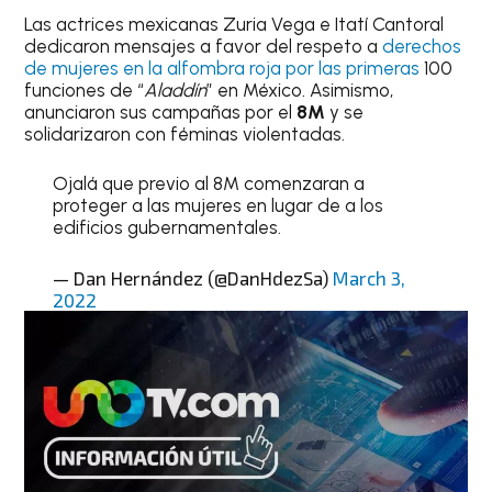
Las actrices mexicanas Zuria Vega e Itatí Cantoral
dedicaron mensajes a favor del respeto a
derechos
de mujeres en la alfombra roja por las primeras
100
funciones de “
Aladdín
” en México. Asimismo,
anunciaron sus campañas por el
8M
y se
solidarizaron con féminas violentadas.
Ojalá que previo al 8M comenzaran a
proteger a las mujeres en lugar de a los
edificios gubernamentales.
— Dan Hernández (@DanHdezSa)
March 3,
2022