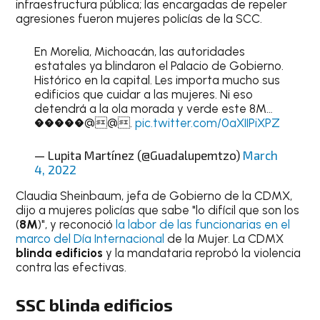
infraestructura pública; las encargadas de repeler
agresiones fueron mujeres policías de la SCC.
En Morelia, Michoacán, las autoridades
estatales ya blindaron el Palacio de Gobierno.
Histórico en la capital. Les importa mucho sus
edificios que cuidar a las mujeres. Ni eso
detendrá a la ola morada y verde este 8M…
�����@@.
pic.twitter.com/0aXIIPiXPZ
— Lupita Martínez (@Guadalupemtzo)
March
4, 2022
Claudia Sheinbaum, jefa de Gobierno de la CDMX,
dijo a mujeres policías que sabe "lo difícil que son los
(
8M
)", y reconoció
la labor de las funcionarias en el
marco del Día Internacional
de la Mujer. La CDMX
blinda edificios
y la mandataria reprobó la violencia
contra las efectivas.
SSC
blinda edificios