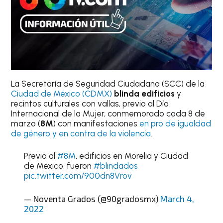
La Secretaría de Seguridad Ciudadana (SCC) de la
Ciudad de México (CDMX)
blinda edificios
y
recintos culturales con vallas, previo al Día
Internacional de la Mujer, conmemorado cada 8 de
marzo (
8M
) con manifestaciones
en pro de igualdad
de género y en contra de la violencia
.
Previo al
#8M
, edificios en Morelia y Ciudad
de México, fueron
#blindados
pic.twitter.com/900dn8Vrov
— Noventa Grados (@90gradosmx)
March 4,
2022