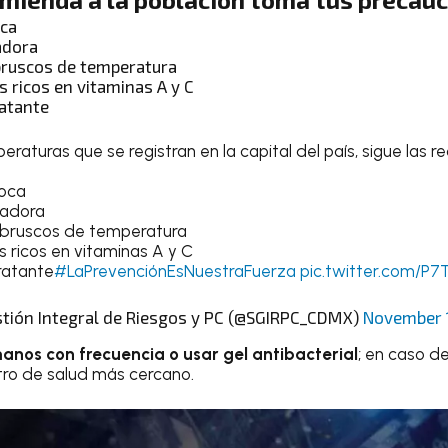
oca
adora
bruscos de temperatura
s ricos en vitaminas A y C
atante
eraturas que se registran en la capital del país, sigue las
boca
gadora
bruscos de temperatura
 ricos en vitaminas A y C
ratante
#LaPrevenciónEsNuestraFuerza
pic.twitter.com/P7
stión Integral de Riesgos y PC (@SGIRPC_CDMX)
November 
manos con frecuencia o usar gel antibacterial
; en caso d
ntro de salud más cercano.