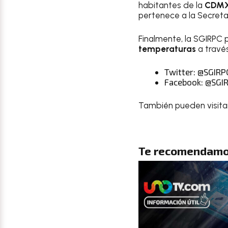
habitantes de la
CDM
pertenece a la Secretar
Finalmente, la SGIRPC p
temperaturas
a travé
Twitter: @SGIR
Facebook: @SG
También pueden visitar
Te recomendamo