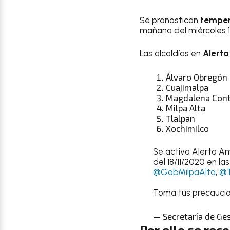
Se pronostican
temper
mañana del miércoles 
Las alcaldías en
Alerta
Álvaro Obregón
Cuajimalpa
Magdalena Cont
Milpa Alta
Tlalpan
Xochimilco
Se activa Alerta Am
del 18/11/2020 en la
@GobMilpaAlta
,
@T
Toma tus precaucio
— Secretaría de Ge
Por ello se rec