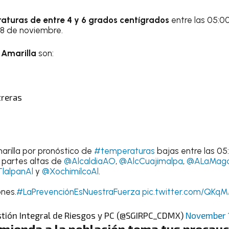
aturas de entre 4 y 6 grados centígrados
entre las 05:00
18 de noviembre.
 Amarilla
son:
reras
arilla por pronóstico de
#temperaturas
bajas entre las 05
s partes altas de
@AlcaldiaAO
,
@AlcCuajimalpa
,
@ALaMagd
lalpanAl
y
@XochimilcoAl
.
nes.
#LaPrevenciónEsNuestraFuerza
pic.twitter.com/QKq
stión Integral de Riesgos y PC (@SGIRPC_CDMX)
November 1
omienda a la población toma tus precauc