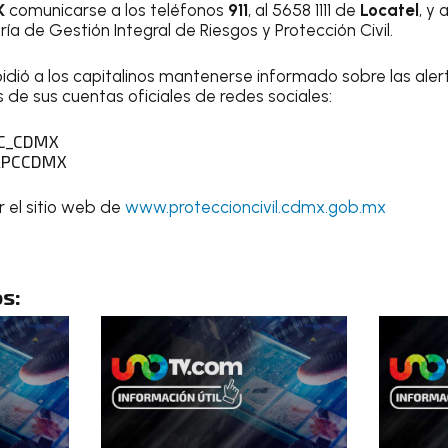
X
comunicarse a los teléfonos
911
, al 5658 1111 de
Locatel
, y 
ía de Gestión Integral de Riesgos y Protección Civil.
idió a los capitalinos mantenerse informado sobre las aler
s de sus cuentas oficiales de redes sociales:
PC_CDMX
IRPCCDMX
 el sitio web de
www.proteccioncivil.cdmx.gob.mx
s: