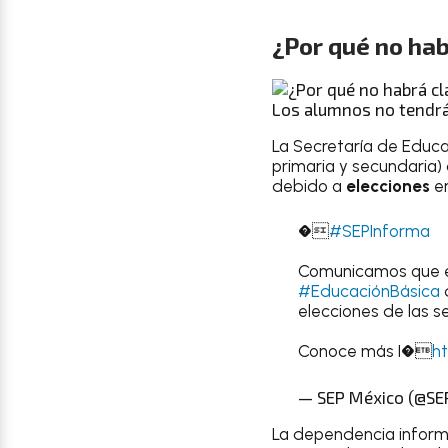
¿Por qué no hab
Los alumnos no tendrán 
La Secretaría de Educa
primaria y secundaria)
debido a
elecciones
e
�
#SEPInforma
Comunicamos que el 
#EducaciónBásica
d
elecciones de las se
Conoce más I�
ht
— SEP México (@S
La dependencia inform