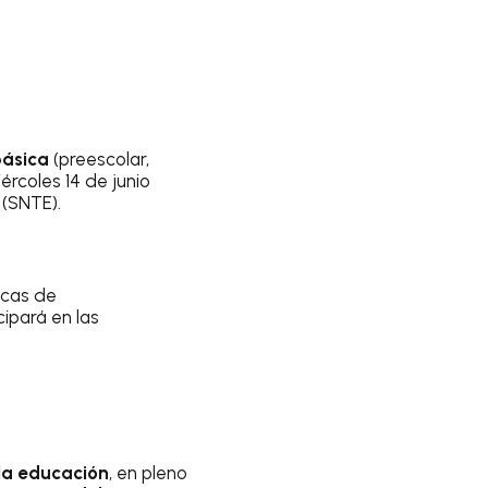
básica
(preescolar,
ércoles 14 de junio
(SNTE).
icas de
ipará en las
 la educación
, en pleno