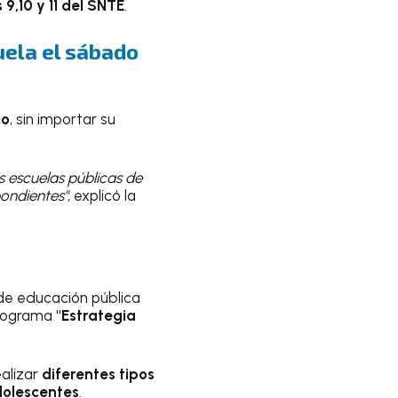
 9,10 y 11 del SNTE
.
cuela el sábado
io
, sin importar su
as escuelas públicas de
pondientes"
, explicó la
 de educación pública
programa
"Estrategia
ealizar
diferentes tipos
dolescentes
.