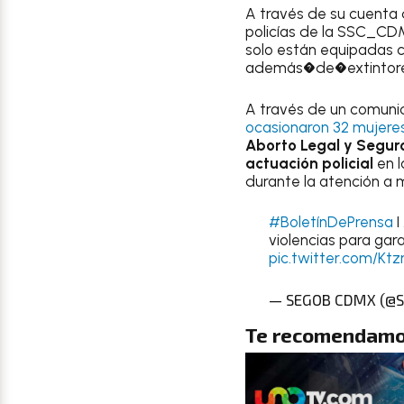
A través de su cuenta 
policías de la SSC_C
solo están equipadas 
además�de�extintores 
A través de un comuni
ocasionaron 32 mujer
Aborto Legal y Segur
actuación policial
en l
durante la atención a 
#BoletínDePrensa
I
violencias para gar
pic.twitter.com/K
— SEGOB CDMX (@
Te recomendamo