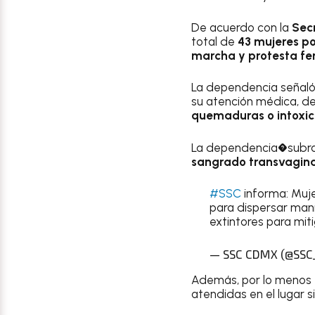
De acuerdo con la
Sec
total de
43 mujeres po
marcha y protesta fe
La dependencia señaló
su atención médica, de
quemaduras o intoxic
La dependencia�subray
sangrado transvagina
#SSC
informa: Muje
para dispersar mani
extintores para miti
— SSC CDMX (@SS
Además, por lo menos
atendidas en el lugar s