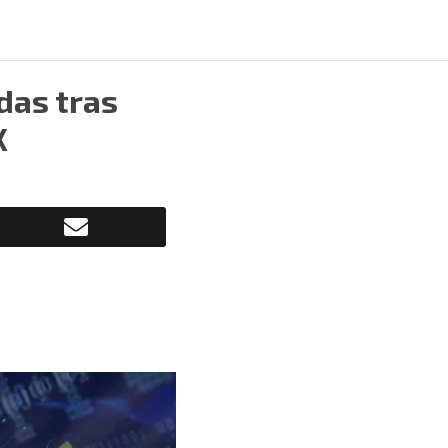
das tras
X