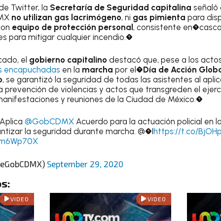
de Twitter, la
Secretaría de Seguridad capitalina
señaló 
DMX
no utilizan gas lacrimógeno
, ni
gas pimienta
para dis
con
equipo de protección personal
, consistente en�casco
para mitigar cualquier incendio.�
cado, el
gobierno capitalino
destacó que, pese a los acto
es encapuchadas
en la
marcha
por el�
Día de Acción Globa
o
, se garantizó la seguridad de todas las asistentes al apli
a prevención de violencias y actos que transgreden el ejer
manifestaciones y reuniones de la Ciudad de México.�
 Aplica
@GobCDMX
Acuerdo para la actuación policial en l
antizar la seguridad durante marcha. @�I
https://t.co/BjOH
tzm6Wp70X
SeGobCDMX)
September 29, 2020
s:
VIDEO
VIDEO