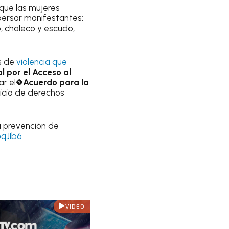
que las mujeres
persar manifestantes;
, chaleco y escudo,
s de
violencia que
l por el Acceso al
car el�
Acuerdo para la
cicio de derechos
a prevención de
pqJIb6
VIDEO