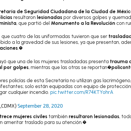
retaría de Seguridad Ciudadana de la Ciudad de Méxic
licías
resultaron
lesionadas
por diversos golpes y quemad
minista
, que partió del
Monumento a la Revolución
con ru
 que cuatro de las uniformadas tuvieron que ser
trasladad
bido a la gravedad de sus lesiones, ya que presentan, ad
aciones
.�
ó que una de las mujeres trasladadas presenta
trauma 
l por golpes
, mientras que las otras se reportan�
policon
res policías de esta Secretaría no utilizan gas lacrimógeno,
festantes; solo están equipadas con equipo de protección
gar cualquier incendio.
pic.twitter.com/R74KTYohrA
C_CDMX)
September 28, 2020
trece mujeres civiles
también
resultaron lesionadas
, tod
in ameritar traslado para su atención.�