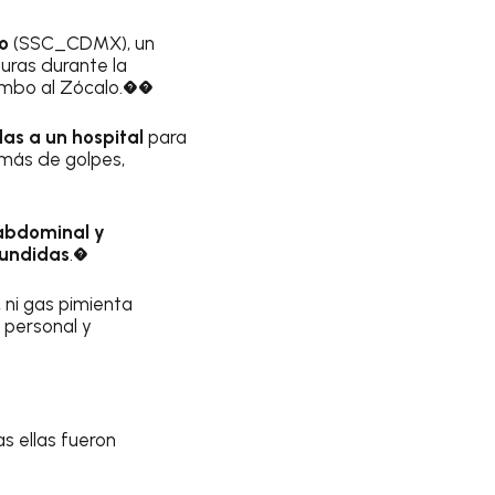
o
(SSC_CDMX), un
uras durante la
mbo al Zócalo.��
as a un hospital
para
emás de golpes,
abdominal y
tundidas
.�
 ni gas pimienta
 personal y
as ellas fueron