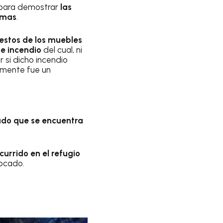
, para demostrar
las
amas
.
restos de los muebles
te incendio
del cual, ni
 si dicho incendio
emente fue un
ado que se encuentra
currido en el refugio
ocado.