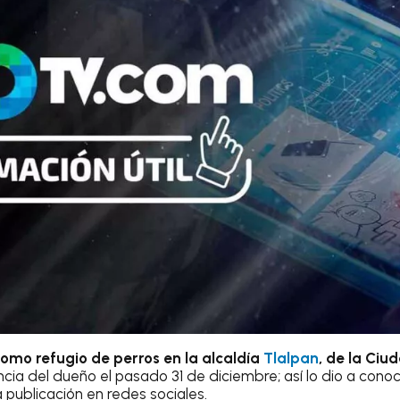
omo refugio de perros en la alcaldía
Tlalpan
, de la Ciu
ncia del dueño el pasado 31 de diciembre; así lo dio a conoce
publicación en redes sociales.