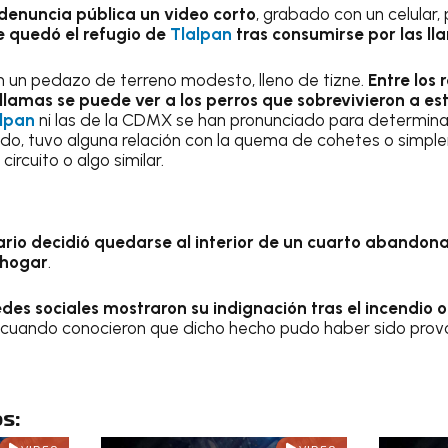
 denuncia pública un video corto
, grabado con un celular
e quedó el refugio de
Tlalpan
tras consumirse por las ll
 un pedazo de terreno modesto, lleno de tizne.
Entre los 
 llamas se puede ver a los perros que sobrevivieron a es
lpan
ni las de la CDMX se han pronunciado para determinar
do, tuvo alguna relación con la quema de cohetes o simpl
ircuito o algo similar.
rio decidió quedarse al interior de un cuarto abandon
 hogar
.
des sociales mostraron su indignación tras el incendio o
cuando conocieron que dicho hecho pudo haber sido prov
s: