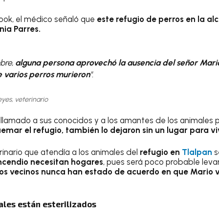
ook, el médico señaló que
este refugio de perros en la al
nia Parres.
mbre,
alguna persona aprovechó la ausencia del señor Mari
 varios perros murieron
".
yes, veterinario
 llamado a sus conocidos y a los amantes de los animales 
uemar el refugio, también lo dejaron sin un lugar para vi
rinario que atendía a los animales del
refugio en
Tlalpan
s
incendio necesitan hogares
, pues será poco probable lev
los vecinos nunca han estado de acuerdo en que Mario v
ales están esterilizados