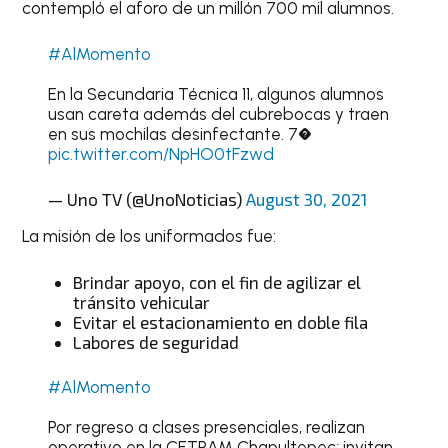
contempló el aforo de un millón 700 mil alumnos.
#AlMomento
En la Secundaria Técnica 11, algunos alumnos
usan careta además del cubrebocas y traen
en sus mochilas desinfectante. 7�
pic.twitter.com/NpHO0tFzwd
— Uno TV (@UnoNoticias)
August 30, 2021
La misión de los uniformados fue:
Brindar apoyo, con el fin de agilizar el
tránsito vehicular
Evitar el estacionamiento en doble fila
Labores de seguridad
#AlMomento
Por regreso a clases presenciales, realizan
operativo en la CETRAM Chapultepec; invitan