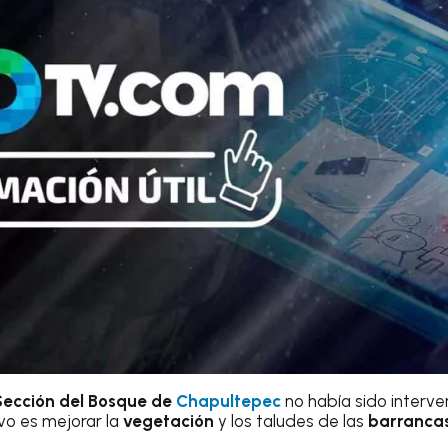
Sección del Bosque de
Chapultepec
no había sido interv
ivo es mejorar la
vegetación
y los taludes de las
barranca