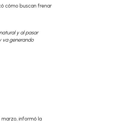
licó cómo buscan frenar
atural y al pasar
d y va generando
 marzo, informó la