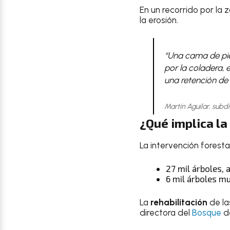
En un recorrido por la 
la erosión.
“Una cama de pied
por la coladera, 
una retención de 
Martín Aguilar, sub
¿Qué implica la
La intervención forest
27 mil árboles,
6 mil árboles m
La
rehabilitación
de la
directora del
Bosque
d