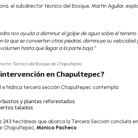
zona, el subdirector técnico del Bosque, Martín Aguilar, exp
ra nos ayuda a disminuir el golpe de agua sobre el terreno n
en la que se convierten otras piedras, disminuye su velocida
volumen hasta que llegar a la parte baja.”
director Técnico del Bosque de Chapultepec
 intervención en Chapultepec?
al e hídrica tercera sección Chapultepec contempla:
 arbustos y plantas reforestados
uertos talados
s 243 hectáreas que abarca la Tercera Sección concluirá en
e Chapultepec,
Mónica Pacheco
.