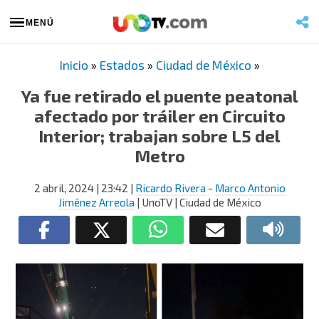
MENÚ
Inicio
»
Estados
»
Ciudad de México
»
Ya fue retirado el puente peatonal
afectado por tráiler en Circuito
Interior; trabajan sobre L5 del
Metro
2 abril, 2024
| 23:42
|
Ricardo Rivera
-
Marco Antonio
Jiménez Arreola
| UnoTV | Ciudad de México