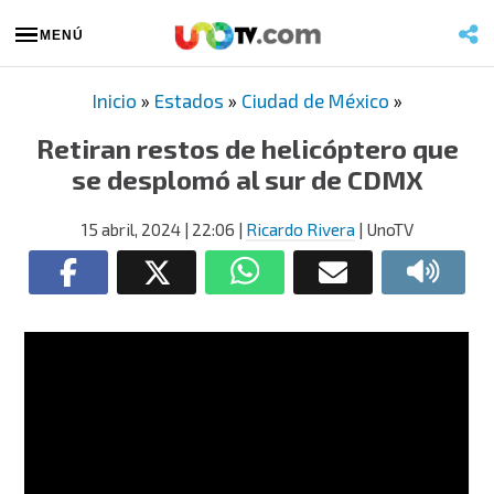
MENÚ
Inicio
»
Estados
»
Ciudad de México
»
Retiran restos de helicóptero que
se desplomó al sur de CDMX
15 abril, 2024
| 22:06
|
Ricardo Rivera
| UnoTV