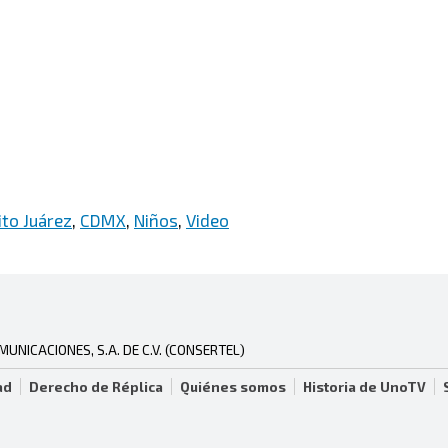
ito Juárez
,
CDMX
,
Niños
,
Video
NICACIONES, S.A. DE C.V. (CONSERTEL)
ad
Derecho de Réplica
Quiénes somos
Historia de UnoTV