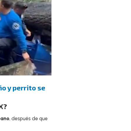
ño y perrito se
MX?
iano
, después de que