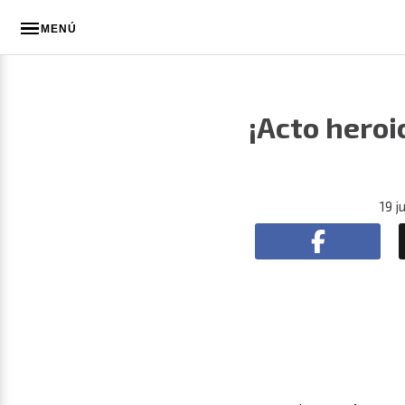
MENÚ
¡Acto heroi
19 j