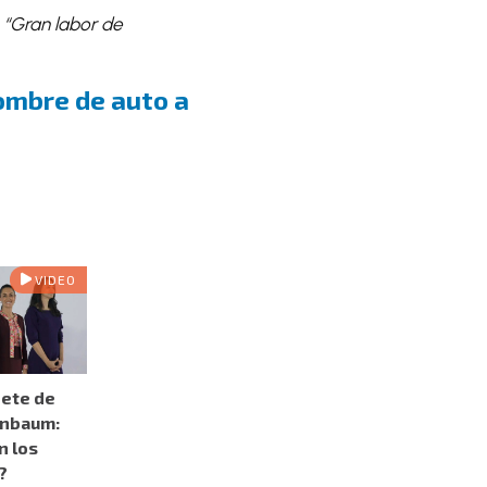
,
“Gran labor de
ombre de auto a
VIDEO
ete de
inbaum:
n los
?