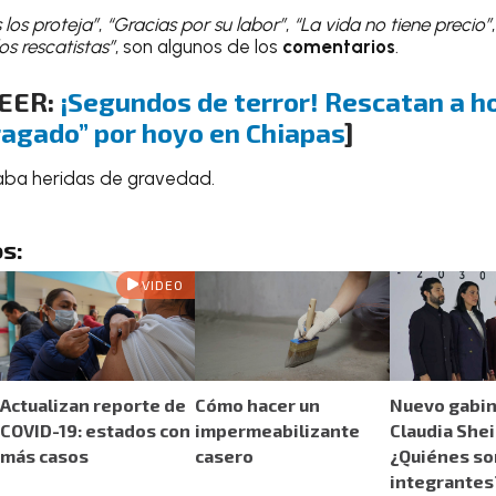
 los proteja”
,
“Gracias por su labor”
,
“La vida no tiene precio”
os rescatistas”
, son algunos de los
comentarios
.
LEER:
¡Segundos de terror! Rescatan a h
ragado” por hoyo en Chiapas
]
aba heridas de gravedad.
s:
VIDEO
Actualizan reporte de
Cómo hacer un
Nuevo gabin
COVID-19: estados con
impermeabilizante
Claudia She
más casos
casero
¿Quiénes so
integrantes