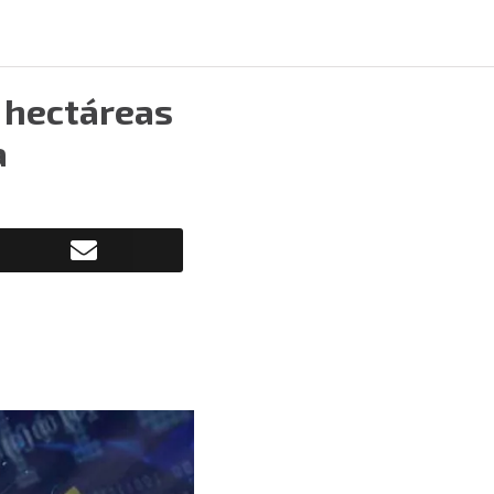
5 hectáreas
a