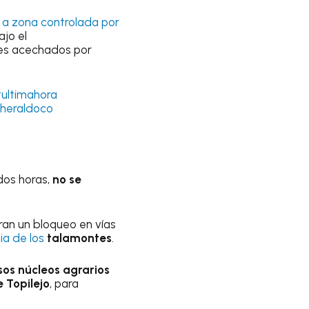
 a zona controlada por
ajo el
jes acechados por
ultimahora
heraldoco
 dos horas,
no se
aran un bloqueo en vías
cia de los
talamontes
.
sos núcleos agrarios
 Topilejo
, para