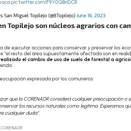
vaca
pic.twitter.com/F9Y0Q8nDCR
 San Miguel Topilejo (@BTopilejo)
June 16, 2023
n Topilejo son núcleos agrarios con ca
da de ejecutar acciones para conservar y preservar los eco
ue "el resto del área supuestamente afectada son en real
realizado el cambio de uso de suelo de forestal a agríc
ienda.
reocupación expresada por los comuneros:
zar que la CORENADR considera cualquier preocupación o e
nservar los recursos naturales como legítima. Esperamos qu
e cualquier duda”.
de CORENADR