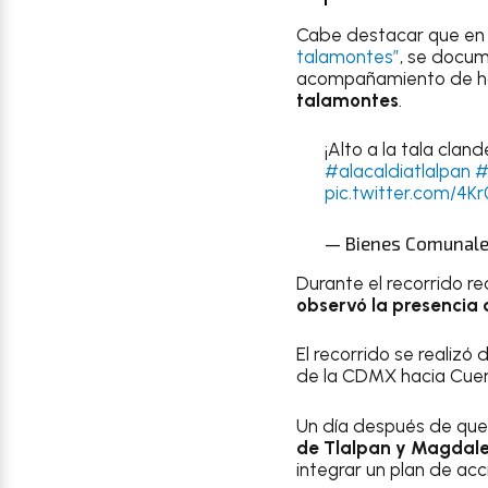
Cabe destacar que en 
talamontes”
, se docum
acompañamiento de hab
talamontes
.
¡Alto a la tala cland
#alacaldiatlalpan
#
pic.twitter.com/4K
— Bienes Comunales
Durante el recorrido re
observó la presencia d
El recorrido se realiz
de la CDMX hacia Cuer
Un día después de qu
de Tlalpan y Magdal
integrar un plan de acc