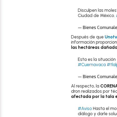
Disculpen las moles
Ciudad de México.
— Bienes Comunales
Después de que
Unot
información proporcio
las hectáreas dañadas
Esta es la situació
#Cuernavaca
#tla
— Bienes Comunales
Al respecto, la
COREN
dron realizados por té
afectada por la tala 
#Aviso
Hasta el mo
diálogo y darle sol