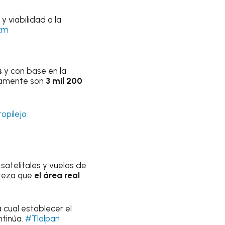
y viabilidad a la
zm
s
y con base en la
ntamente son
3 mil 200
opilejo
 satelitales y vuelos de
rteza que
el área real
cual establecer el
ntinúa.
#Tlalpan