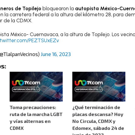
eros de Topilejo
bloquearon la
autopista México-Cuer
en la carretera federal a la altura del kilómetro 28, para 
sur de la CDMX.
sta México- Cuernavaca, a la altura de Topilejo. Los vecino
.twitter.com/PEZTSUxEZv
(@TlalpanVecinos)
June 16, 2023
s:
Toma precauciones:
¿Qué terminación de
ruta de la marcha LGBT
placas descansa? Hoy
y vías alternas en
No Circula, CDMX y
CDMX
Edomex, sábado 24 de
junio de 2023