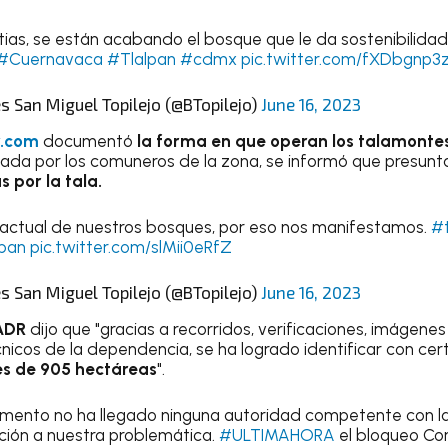
tias, se están acabando el bosque que le da sostenibilidad 
#Cuernavaca
#Tlalpan
#cdmx
pic.twitter.com/fXDbgnp3
 San Miguel Topilejo (@BTopilejo)
June 16, 2023
v.com
documentó
la forma en que operan los talamonte
nada por los comuneros de la zona, se informó que presu
 por la tala.
n actual de nuestros bosques, por eso nos manifestamos.
#t
lpan
pic.twitter.com/slMii0eRfZ
 San Miguel Topilejo (@BTopilejo)
June 16, 2023
ADR
dijo que "gracias a recorridos, verificaciones, imágenes
cnicos de la dependencia, se ha logrado identificar con ce
es de 905 hectáreas
".
mento no ha llegado ninguna autoridad competente con la 
ución a nuestra problemática.
#ULTIMAHORA
el bloqueo Co