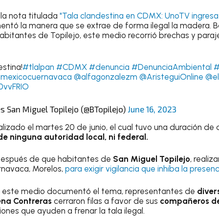
la nota titulada
"Tala clandestina en CDMX: UnoTV ingresa
entó la manera que se extrae de forma ilegal la madera. B
itantes de Topilejo, este medio recorrió brechas y para
estina!
#tlalpan
#CDMX
#denuncia
#DenunciaAmbiental
#
mexicocuernavaca
@alfagonzalezm
@AristeguiOnline
@el
r0vvFRIO
 San Miguel Topilejo (@BTopilejo)
June 16, 2023
alizado el martes 20 de junio, el cual tuvo una duración de
e ninguna autoridad local, ni federal.
ó después de que habitantes de
San Miguel Topilejo
, realiz
navaca, Morelos,
para exigir vigilancia que inhiba la presen
e este medio documentó el tema, representantes de
diver
ena Contreras
cerraron filas a favor de sus
compañeros de
iones que ayuden a frenar la tala ilegal.