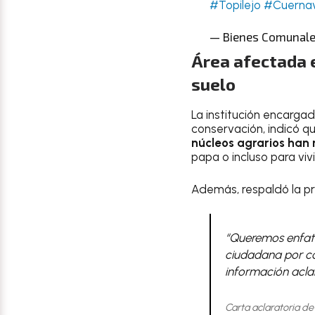
#Topilejo
#Cuerna
— Bienes Comunales
Área afectada e
suelo
La institución encarga
conservación, indicó q
núcleos agrarios han 
papa o incluso para viv
Además, respaldó la p
“Queremos enfati
ciudadana por co
información aclar
Carta aclaratoria 