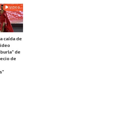
VIDEO
a caída de
video
“burla” de
recio de
s”