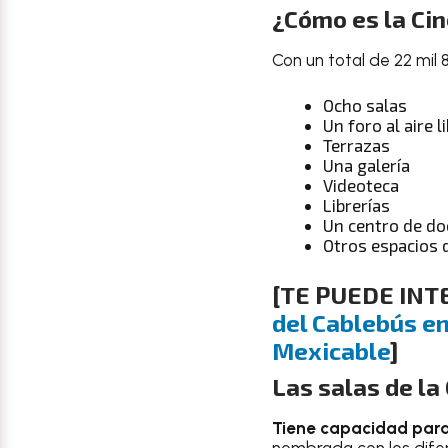
¿Cómo es la Ci
Con un total de 22 mil 
Ocho salas
Un foro al aire l
Terrazas
Una galería
Videoteca
Librerías
Un centro de d
Otros espacios 
[
TE PUEDE INT
del Cablebús en
Mexicable
]
Las salas de la
Tiene capacidad para 
nombrada con los dife