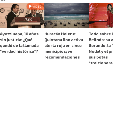
VIDEO
Ayotzinapa, 10 años
Huracán Helene:
Todo sobre l
sin justicia: ¿Qué
Quintana Roo activa
Belinda: su 
quedó de la llamada
alerta roja en cinco
llorando, la 
“verdad histórica”?
municipios; ve
Nodal y el p
recomendaciones
sus botas
“traicionera