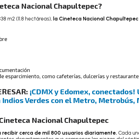
neteca Nacional Chapultepec?
838 m2 (11.8 hectáreas),
la Cineteca Nacional Chapultepec
ibre
ocumentación
de esparcimiento, como cafeterías, dulcerías y restaurant
ERESAR:
¡CDMX y Edomex, conectados! 
 Indios Verdes con el Metro, Metrobús,
 Cineteca Nacional Chapultepec
recibir cerca de mil 800 usuarios diariamente.
Cada una
rentes departamentos que componen las piezas del séptim