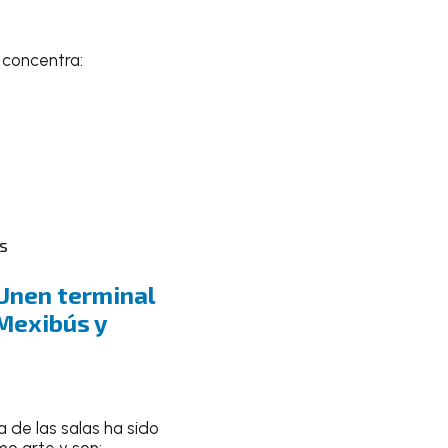
concentra:
es
Unen terminal
 Mexibús y
 de las salas ha sido
o arte y son: