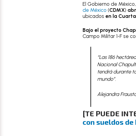
El Gobierno de México, 
de México
(
CDMX
)
abr
ubicados
en la Cuart
Bajo el proyecto Chap
Campo Militar 1-F se co
“Las 186 hectárea
Nacional Chapult
tendrá durante t
mundo”.
Alejandra Frausto
[
TE PUEDE INT
con sueldos de 