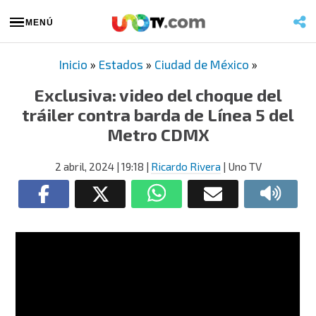
MENÚ
Inicio
»
Estados
»
Ciudad de México
»
Exclusiva: video del choque del
tráiler contra barda de Línea 5 del
Metro CDMX
2 abril, 2024
| 19:18
|
Ricardo Rivera
| Uno TV