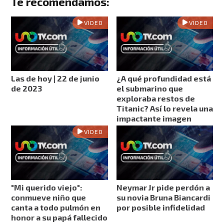
Te recomendamos:
VIDEO
VIDEO
Las de hoy | 22 de junio
¿A qué profundidad está
de 2023
el submarino que
exploraba restos de
Titanic? Así lo revela una
impactante imagen
VIDEO
"Mi querido viejo":
Neymar Jr pide perdón a
conmueve niño que
su novia Bruna Biancardi
canta a todo pulmón en
por posible infidelidad
honor a su papá fallecido