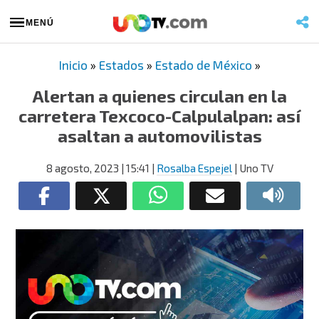
MENÚ
Inicio
»
Estados
»
Estado de México
»
Alertan a quienes circulan en la
carretera Texcoco-Calpulalpan: así
asaltan a automovilistas
8 agosto, 2023
| 15:41
|
Rosalba Espejel
| Uno TV