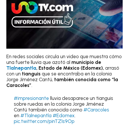
En redes sociales circula un video que muestra cómo
una fuerte lluvia que azotó al
municipio de
Tlalnepantla
, Estado de México (Edomex),
arrasó
con un
tianguis
que se encontraba en la colonia
Jorge Jiménez Cantú,
también conocida como “la
Caracoles”
.
#impresionante
lluvia desaparece un tianguis
sobre ruedas en la colonia Jorge Jiménez
Cantú también conocida como
#Caracoles
en
#Tlalnepantla
#Edomex
.
pic.twitter.com/pinTZ1s9Op