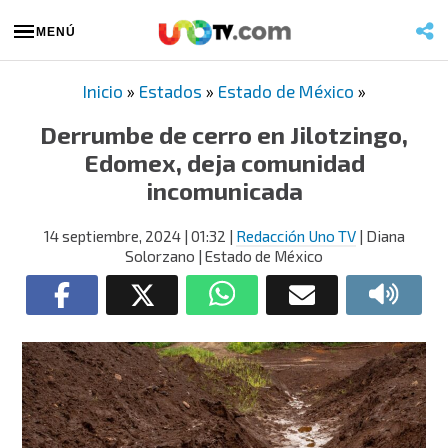
MENÚ
Inicio
»
Estados
»
Estado de México
»
Derrumbe de cerro en Jilotzingo,
Edomex, deja comunidad
incomunicada
14 septiembre, 2024
| 01:32
|
Redacción Uno TV
| Diana
Solorzano | Estado de México