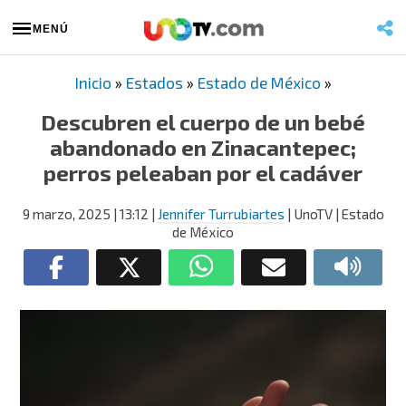
MENÚ
Inicio
»
Estados
»
Estado de México
»
Descubren el cuerpo de un bebé
abandonado en Zinacantepec;
perros peleaban por el cadáver
9 marzo, 2025
| 13:12
|
Jennifer Turrubiartes
| UnoTV | Estado
de México