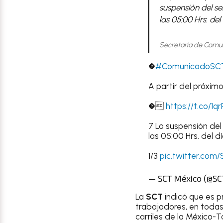
suspensión del se
las 05:00 Hrs. del 
Secretaría de Comun
�
#ComunicadoSC
A partir del próxim
�
https://t.co/1q
7 La suspensión del 
las 05:00 Hrs. del dí
1/3
pic.twitter.com
— SCT México (@S
La
SCT
indicó que es pr
trabajadores, en todas 
carriles de la México-