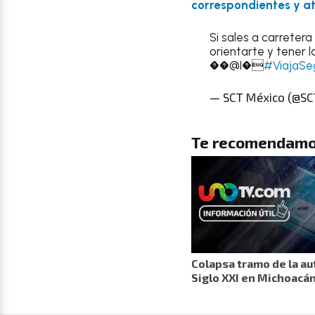
correspondientes y at
Si sales a carreter
orientarte y tener 
��@I�
#ViajaSe
— SCT México (@S
Te recomendamo
Colapsa tramo de la au
Siglo XXI en Michoacá