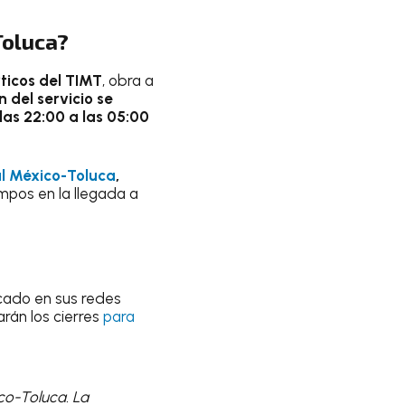
Toluca?
ticos del TIMT
, obra a
n del servicio se
las 22:00 a las 05:00
al México-Toluca
,
pos en la llegada a
cado en sus redes
arán los cierres
para
ico-Toluca. La