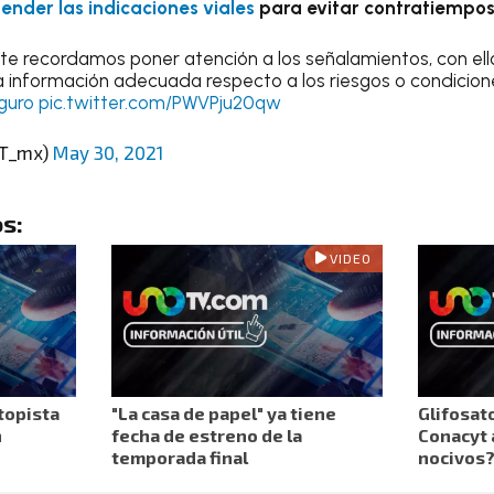
ender las indicaciones viales
para evitar contratiempo
a te recordamos poner atención a los señalamientos, con el
la información adecuada respecto a los riesgos o condicione
guro
pic.twitter.com/PWVPju20qw
CT_mx)
May 30, 2021
s:
VIDEO
topista
"La casa de papel" ya tiene
Glifosato
n
fecha de estreno de la
Conacyt 
temporada final
nocivos