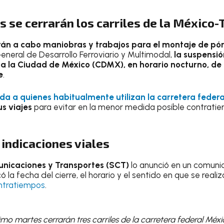
s se cerrarán los carriles de la México-
rán a cabo maniobras y trabajos para el montaje de pór
eneral de Desarrollo Ferroviario y Multimodal,
la suspensió
n a la Ciudad de México (CDMX), en horario nocturno, de 
e
.
da a quienes habitualmente utilizan la carretera feder
us viajes
para evitar en la
menor medida posible contratiem
 indicaciones viales
nicaciones y Transportes (SCT)
lo anunció en un comuni
 la fecha del cierre, el horario y el sentido en que se realiz
ontratiempos
.
ximo martes cerrarán tres carriles de la carretera federal Méx