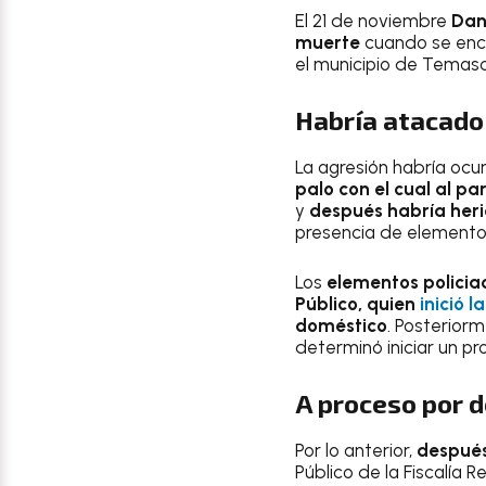
El 21 de noviembre
Dan
muerte
cuando se enco
el municipio de Temas
Habría atacado 
La agresión habría ocur
palo con el cual al p
y
después habría heri
presencia de elementos
Los
elementos policiac
Público, quien
inició 
doméstico
. Posterior
determinó iniciar un pr
A proceso por d
Por lo anterior,
después
Público de la Fiscalía 