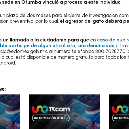
n sede en Otumba vinculó a proceso a este individuo
.
un plazo de dos meses para el cierre de investigación co
ión preventiva, por lo cual,
el agresor del gato deberá p
izo un llamado a la ciudadanía para que
en caso de que 
le partícipe de algún otro ilícito, sea denunciado
a trav
ancia@edomex.gob.mx, al número telefónico 800 7028770, o
la cual está disponible de manera gratuita para todos los t
Android.
s: