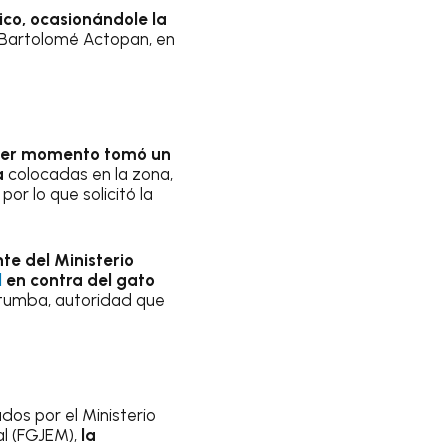
ico, ocasionándole la
 Bartolomé Actopan, en
rimer momento tomó un
a
colocadas en la zona,
por lo que solicitó la
te del Ministerio
l
en
contra del gato
 Otumba, autoridad que
os por el Ministerio
al (FGJEM),
la