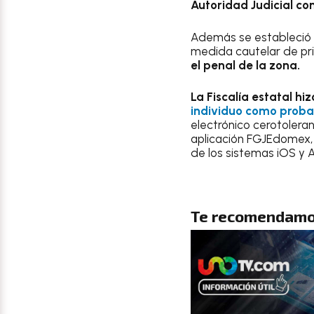
Autoridad Judicial co
Además se estableció 
medida cautelar de pris
el penal de la zona.
La Fiscalía estatal h
individuo como probab
electrónico cerotoler
aplicación FGJEdomex, 
de los sistemas iOS y 
Te recomendamo