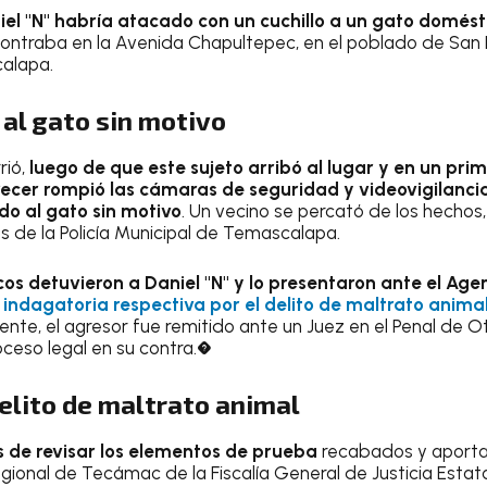
iel "N" habría atacado con un cuchillo a un gato domést
ntraba en la Avenida Chapultepec, en el poblado de San
calapa.
al gato sin motivo
rió,
luego de que este sujeto arribó al lugar y en un p
arecer rompió las cámaras de seguridad y videovigilanci
do al gato sin motivo
. Un vecino se percató de los hechos, 
 de la Policía Municipal de Temascalapa.
os detuvieron a Daniel "N" y lo presentaron ante el Agen
la indagatoria respectiva por el delito de maltrato anima
mente, el agresor fue remitido ante un Juez en el Penal de
oceso legal en su contra.�
elito de maltrato animal
 de revisar los elementos de prueba
recabados y aportad
Regional de Tecámac de la Fiscalía General de Justicia Estat