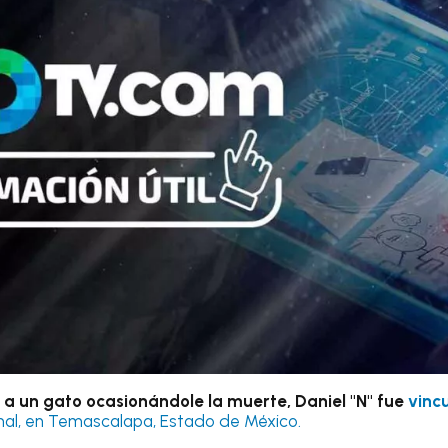
 a un gato ocasionándole la muerte, Daniel "N" fue
vincu
mal, en Temascalapa, Estado de México.