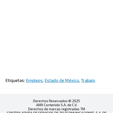
Etiquetas:
Empleos
,
Estado de México
,
Trabajo
Derechos Reservados © 2025
AMX Contenido S.A. de C.V.
Derechos de marcas registradas TM
CONTROLADORA DE SERVICIOS DE TELECOMUNICACIONES, S.A. DE