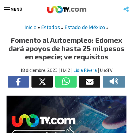
MENÚ
Inicio
»
Estados
»
Estado de México
»
Fomento al Autoempleo: Edomex
dará apoyos de hasta 25 mil pesos
en especie; ve requisitos
18 diciembre, 2023
| 11:42
|
Lidia Rivera
| UnoTV